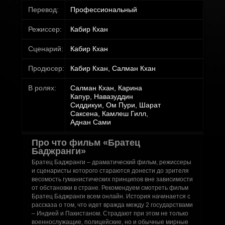
Перевод:
Профессиональный
Режиссер:
Кабир Кхан
Сценарий:
Кабир Кхан
Продюсер:
Кабир Кхан, Салман Кхан
В ролях:
Салман Кхан, Карина
Капур, Навазуддин
Сиддикуи, Ом Пури, Шарат
Саксена, Камлеш Гилл,
Аднан Сами
Про что фильм «Братец
Баджранги»
Братец Баджранги – драматический фильм, режиссеры
и сценаристы которого стараются донести до зрителя
весомость гуманистических принципов вне зависимости
от обстановки в стране. Рекомендуем смотреть фильм
Братец Баджранги всем онлайн. История начинается с
рассказа о том, что идет вражда между 2 государствами
– Индией и Пакистаном. Страдают при этом не только
военнослужащие, полицейские, но и обычные мирные