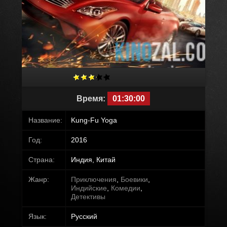
Время:
01:30:00
Название:
Kung-Fu Yoga
Год:
2016
Страна:
Индия, Китай
Жанр:
Приключения
,
Боевики
,
Индийские
,
Комедии
,
Детективы
Язык:
Русский