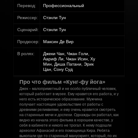
Перевод:
Профессиональный
Режиссер:
Стэнли Тун
Сценарий:
Стэнли Тун
Продюсер:
Максин Де Вир
В ролях:
Джеки Чан, Чжан Голи,
Аариф Ли, Чжан Исин, Ху
Мин, Диша Патани, Эрик
Цан, Сону Суд
Про что фильм «Кунг-фу йога»
Джек – малоприметный и не особо публичный человек,
который работает в музее. Ему нравится его работа, и у
него есть историческое образование. Мужчина
получает настоящее удовольствие от работы с
древними реликвиями, и ему очень нравится смотреть
на старинные мечи и доспехи. Однажды он работал, как
видно из начала этого фильма в хорошем качестве, у
себя в кабинете и никого не трогал. К нему подошли
археолог Афанасий и его помощница Кира. Ребята
выкопали где-то старинный манускрипт, который, по их