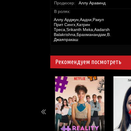
Продюсер:
Аллу Аравинд
В ролях:
Аллу Арджун,Аадхи,Ракул
Прит Сингх,Катрин
Треса,Srikanth Meka,Aadarsh
Balakrishna,Брахманандам,В.
Джаяпракаш
Рекомендуем посмотреть