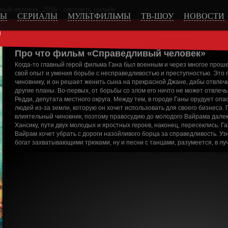
вый человек, 2016 - смотреть онлайн
МЫ
СЕРИАЛЫ
МУЛЬТФИЛЬМЫ
ТВ-ШОУ
НОВОСТИ
)
Про что фильм «Справедливый человек»
Когда-то главный герой фильма Гана был военным и через многое проше
свой опыт и умения борьбе с несправедливостью и преступностью. Это 
чиновнику, и он решает женить сына на прекрасной Джане, дабы отвлечь 
другие планы. Во-первых, от борьбы со злом его ничто не может отвлечь,
Редди, депутата местного округа. Между тем, в городе Ганы орудует о
людей из-за земли, которую он хочет использовать для своего бизнеса.
влиятельный чиновник, поэтому правосудию до молодого Вайрама далек
Хансику, пути двух молодых и яростных героев, наконец, пересеклись. Га
Вайрам хочет убрать с дороги назойливого борца за справедливость. Узн
богат захватывающими трюками, ну и песни с танцами, разумеется, в лу