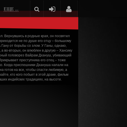
ЕЩЕ ...
л. Вернувшись в родные края, он посвятил
приходится не по душе его отцу – большому
Гану от борьбы со злом. У Ганы, однако,
 а во-вторых, он влюблен в другую – Хансику
пасный головорез Вайрам Дхануш, убивающий
 Прикрывает преступника его отец – тоже
о. Когда приспешники Дхануша напали на
на готов на все, чтобы спасти любимую, а
айте, кто кого побьет в этой драке, фильм
чших индийских традициях, на высоте.