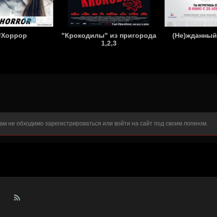
#Хоррор
"Крокодилы" из пригорода
(Не)жданный
1,2,3
вам не обходимо
зарегистрироваться
или войти на сайт под своим логином.