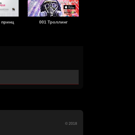
 принц
001 Троллинг
009-1: Конец начала
© 2018