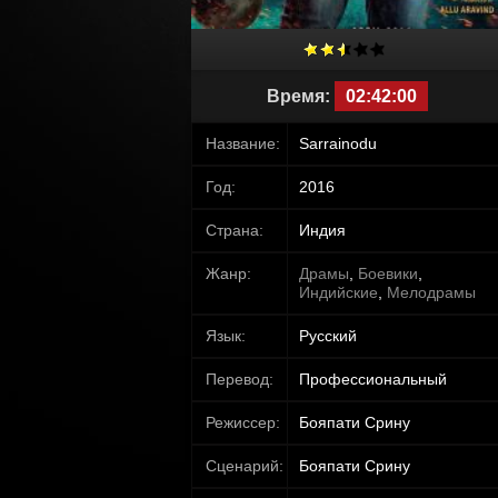
Время:
02:42:00
Название:
Sarrainodu
Год:
2016
Страна:
Индия
Жанр:
Драмы
,
Боевики
,
Индийские
,
Мелодрамы
Язык:
Русский
Перевод:
Профессиональный
Режиссер:
Бояпати Срину
Сценарий:
Бояпати Срину