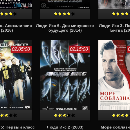
с: Апокалипсис
Люди Икс 6: Дни минувшего
Люди Икс 3: П
(2016)
будущего (2014)
Битва (20
02:05:00
02:15:00
 5: Первый класс
Люди Икс 2 (2003)
Море соблазна