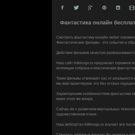
Фантастика онлайн бесплат
Смотреть фантастику онлайн любит огромное
Фантастические фильмы - это события и обр
Действие фильмов зачастую разворачивается
Наш сайт hdkinogo.ru предлагает огромное к
коллекции собрана и классическая фантаст
Такие фильмы отвлекают нас от реальности 
мы вам гарантируем, что без острых ощущени
Характерными особенностями фантастики яв
книги этого же жанра.
Сейчас же с развитием виртуальных техноло
художественном плане.
Наш вебпортал hdkinogo.ru изучает все по
Смотреть любимые фильмы Вы можете в неогр