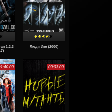
ан 1,2,3
Люди Икс (2000)
17)
01:40:00
00:03:00