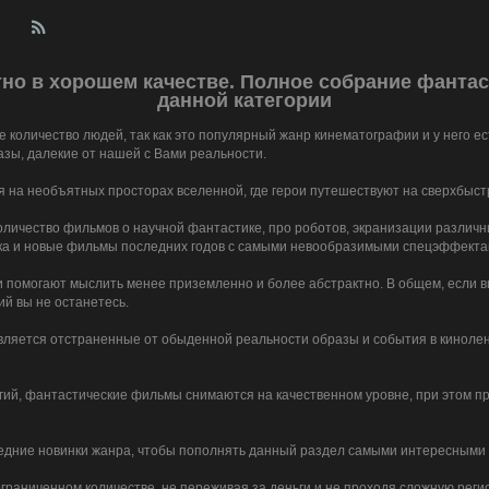
но в хорошем качестве. Полное собрание фанта
данной категории
 количество людей, так как это популярный жанр кинематографии и у него е
азы, далекие от нашей с Вами реальности.
 на необъятных просторах вселенной, где герои путешествуют на сверхбыст
оличество фильмов о научной фантастике, про роботов, экранизации различн
ика и новые фильмы последних годов с самыми невообразимыми спецэффекта
и помогают мыслить менее приземленно и более абстрактно. В общем, если в
й вы не останетесь.
ляется отстраненные от обыденной реальности образы и события в кинолен
гий, фантастические фильмы снимаются на качественном уровне, при этом п
следние новинки жанра, чтобы пополнять данный раздел самыми интересным
аниченном количестве, не переживая за деньги и не проходя сложную реги