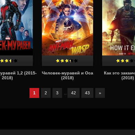
уравей 1,2 (2015-
Человек-муравей и Оса
Как это закан
2018)
(2018)
(2018)
1
2
3
42
43
»
...