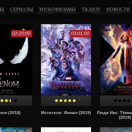
МЫ
СЕРИАЛЫ
МУЛЬТФИЛЬМЫ
ТВ-ШОУ
НОВОСТИ
 по:
Дате
·
Названию
·
Рейтингу
·
Комментариям
·
02:20:00
03:01:00
ном (2018)
Мстители: Финал (2019)
Люди Икс: Тёмн
(2019)