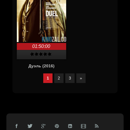
01:50:00
Дуэль (2016)
1
2
3
»