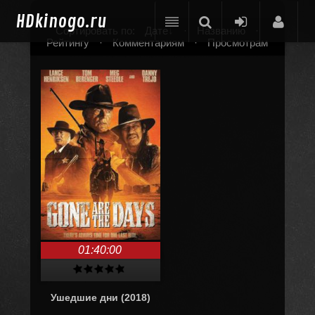
HD
kinogo.ru
Сортировать по:
Дате
·
Названию
·
Рейтингу
·
Комментариям
·
Просмотрам
01:40:00
Ушедшие дни (2018)