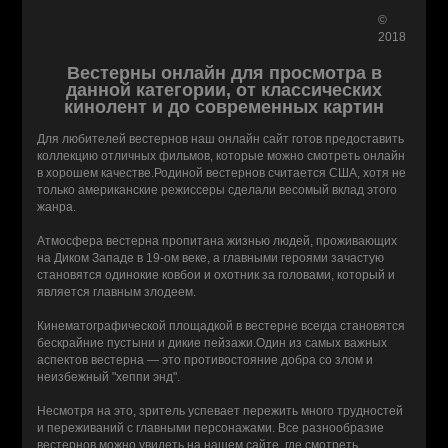
©
2018
Вестерны онлайн для просмотра в
данной категории, от классических
кинолент и до современных картин
Для любителей вестернов наш онлайн сайт готов предоставить
коллекцию отличных фильмов, которые можно смотреть онлайн
в хорошем качестве.Родиной вестернов считается США, хотя не
только американские режиссеры сделали весомый вклад этого
жанра.
Атмосфера вестерна пропитана жизнью людей, проживающих
на Диком Западе в 19-ом веке, а главными героями зачастую
становятся одинокие ковбои и охотник за головами, который и
является главным злодеем.
Кинематографической площадкой в вестерне всегда становятся
бескрайние пустыни и дикие пейзажи.Один из самых важных
аспектов вестерна — это противостояние добра со злом и
неизбежный "хеппи энд".
Несмотря на это, зритель успевает пережить много трудностей
и переживаний с главными персонажами. Все разнообразие
вестернов можно увидеть на нашем сайте, где смотреть