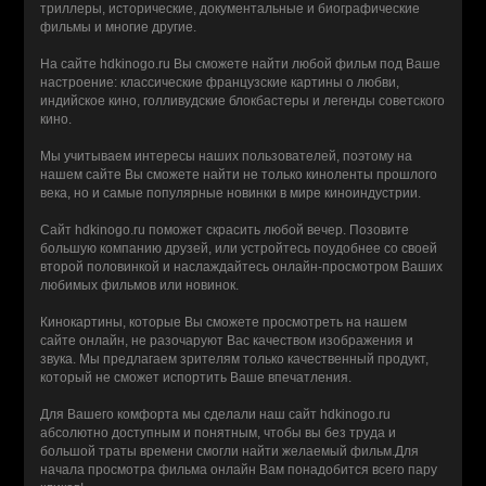
триллеры, исторические, документальные и биографические
фильмы и многие другие.
На сайте hdkinogo.ru Вы сможете найти любой фильм под Ваше
настроение: классические французские картины о любви,
индийское кино, голливудские блокбастеры и легенды советского
кино.
Мы учитываем интересы наших пользователей, поэтому на
нашем сайте Вы сможете найти не только киноленты прошлого
века, но и самые популярные новинки в мире киноиндустрии.
Сайт hdkinogo.ru поможет скрасить любой вечер. Позовите
большую компанию друзей, или устройтесь поудобнее со своей
второй половинкой и наслаждайтесь онлайн-просмотром Ваших
любимых фильмов или новинок.
Кинокартины, которые Вы сможете просмотреть на нашем
сайте онлайн, не разочаруют Вас качеством изображения и
звука. Мы предлагаем зрителям только качественный продукт,
который не сможет испортить Ваше впечатления.
Для Вашего комфорта мы сделали наш сайт hdkinogo.ru
абсолютно доступным и понятным, чтобы вы без труда и
большой траты времени смогли найти желаемый фильм.Для
начала просмотра фильма онлайн Вам понадобится всего пару