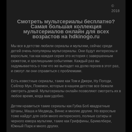
©
2018
Смотреть мультсериалы бесплатно?
Самая большая коллекция
мультсериалов онлайн для всех
возрастов на hdkinogo.ru
Мы все в детстве любили сериалы и мультики, сейчас среди
детей очень популярны мультсериалы. Они будут интересны и
взрослым, так как каждая серия это история с завершенным
сюжетом, и зрелищными событиями. Каждый раз вы
задумываетесь о том что же выпадет на долю героев в этот раз,
и смогут ли они справиться с проблемами.
Есть известные сериалы, такие как Том и Джери, Ну Погоди,
Сейлор Мун, Покемон, которые в нашем детстве все бежали
смотреть домой. Мультсериалы онлайн позволяют смотреть их в
любое время, когда вам удобно.
Детям нравиться такие сериалы как Губка Боб квадратные
Штаны, Маша и Медведь, Винкс и многие другие. Но взрослые
тоже найдут для себя много интересного, полные сатиры и
черного юмора мультики, такие как Гриффины, Брикелбери,
Южный Парк и много других.