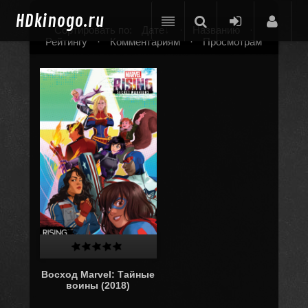
HD
kinogo.ru
Сортировать по:
Дате
·
Названию
·
Рейтингу
·
Комментариям
·
Просмотрам
Восход Marvel: Тайные
воины (2018)