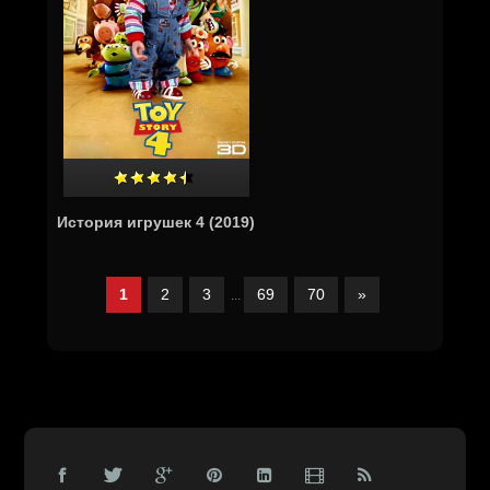
История игрушек 4 (2019)
1
2
3
69
70
»
...