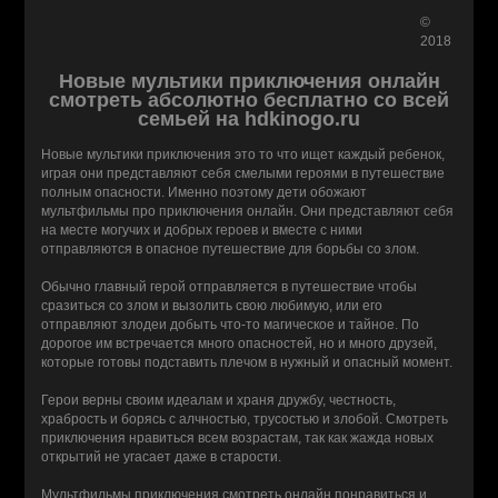
©
2018
Новые мультики приключения онлайн
смотреть абсолютно бесплатно со всей
семьей на hdkinogo.ru
Новые мультики приключения это то что ищет каждый ребенок,
играя они представляют себя смелыми героями в путешествие
полным опасности. Именно поэтому дети обожают
мультфильмы про приключения онлайн. Они представляют себя
на месте могучих и добрых героев и вместе с ними
отправляются в опасное путешествие для борьбы со злом.
Обычно главный герой отправляется в путешествие чтобы
сразиться со злом и вызолить свою любимую, или его
отправляют злодеи добыть что-то магическое и тайное. По
дорогое им встречается много опасностей, но и много друзей,
которые готовы подставить плечом в нужный и опасный момент.
Герои верны своим идеалам и храня дружбу, честность,
храбрость и борясь с алчностью, трусостью и злобой. Смотреть
приключения нравиться всем возрастам, так как жажда новых
открытий не угасает даже в старости.
Мультфильмы приключения смотреть онлайн понравиться и