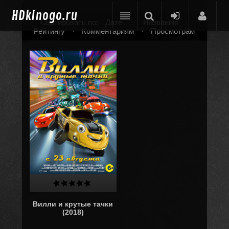
HD
kinogo.ru
Сортировать по:
Дате
·
Названию
·
Рейтингу
·
Комментариям
·
Просмотрам
Вилли и крутые тачки
(2018)