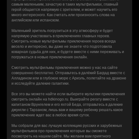
самым маленьким, зачастую в таких мультфильмах, главный
герой общается напрямую с зрителем, и может научить его
много интересного. Как считать или произносить слова на
английском или испанском.
Маленький зритель погрузиться в эту атмосферу и будет
напрямую участвовать в приключениях главных героев.
Смотреть новые мультфильмы приключения героев всегда
весело и интересно, вы даже не знаете что подготовила
коварная судьба для них, и будете вместе с ними переживать и
погружаться в новые приключения онлайн.
Смотреть мультфильмы приключения можно у нас на сайте
совершенно бесплатно. Отправьтесь в далёкий Багдад вместе с
Алладином или в глубокое море с Ариэль, полетайте на драконе
и исследуйте далекие галактики.
Все это вы можете найти если выберите мультики приключения
смотреть онлайн на hdkinogo.ru. Выиграйте регату вместе с
капитаном Врунгелем и его яхтой Беда, отправьтесь в далекие
джунгли с Тарзаном, лишь вам и вашему ребенку решать какое
приключение ждет вас в любое время суток.
Мы собрали для вас лучшую коллекцию русских и зарубежных
мультфильмов про приключения которые вы сможете
посмотреть на нашем сайте. Мы желаем вам приятного