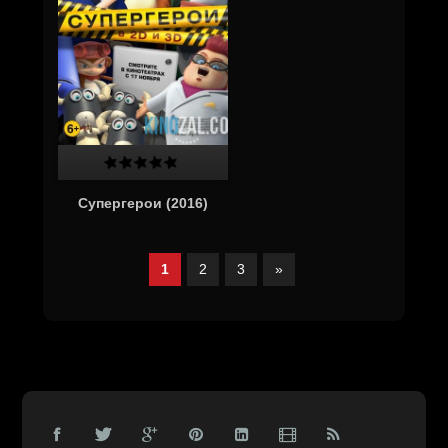
Супергерои (2016)
1
2
3
»