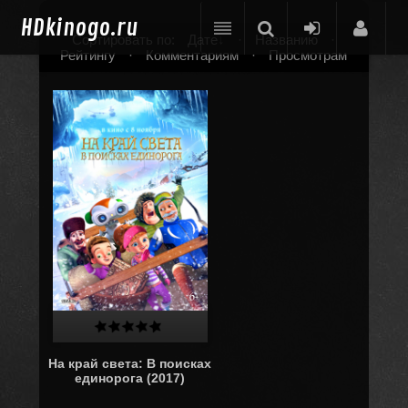
HD
kinogo.ru
Сортировать по:
Дате
·
Названию
·
Рейтингу
·
Комментариям
·
Просмотрам
На край света: В поисках
единорога (2017)