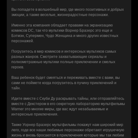
Вы попадете в волшебный мир, где много позитивных и добрых
эмоции, а также веселые, жизнерадостные персонажи.
Именно эта компания обладает правами на экранизацию
комиксов DC, так что мультики Ворнер Бразерс это еще и
Бэтмэн, Супермен, Чудо Женщина и много других известных
персонажей.
Погрузитесь в мир комиксов и интересных мультиков самых
разных жанров. Смотрите захватывающие сериалы и
полнометражные мультики полные приключении и смелых
героев.
Ваш ребенок будет смеяться и переживать вместе с вами, вы
сами не поймете когда погрузитесь в пучину приключений и
тайн.
Идите вместе с Скуби Ду раскрывать тайны, или отправляйтесь
вместе с Декстером в его секретную лабораторию мультфильмы
Warner это многие миры, где вас ждут незабываемые и
интересные приключения.
Также Уорнер Бразерс мультфильмы покажут нам широкий мир
лего, годе все наши любимые персонажи обретают игрушечную
жизнь и вновь бросаются в приключения которые мы так любим