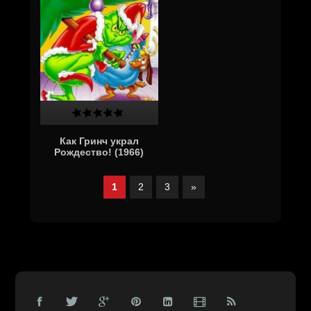
Как Гринч украл
Рождество! (1966)
1
2
3
»