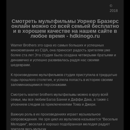
©
2018
Смотреть мультфильмы Уорнер Бразерс
онлайн можно со всей семьей бесплатно
и в хорошем качестве на нашем сайте в
любое время - hdkinogo.ru
Warner Brothers это одна из самых больших и успешных
кинокомпании из США, она приносит радость зрителям уже
более ста лет.Эта студия была создана четверыми братьями и
динамично и успешно развивалась радуя нас своими
шедеврами.
К произведению мультфильмов студия приступила в тридцатые
годы прошлого столетия, и успела попасть в историю своими
запоминающимися персонажами.
Смотреть warner brothers мультфильмы можно в кругу всей
семьи, мы все любим Багза Банни и Даффи Дака, а также с
упоением следим за приключениями Тома и Джери.
Важную роль в их произведениях играет музыкальное
сопровождения. Не зря цикл их мультиков называется "Веселые
Мелодии", веселая и хорошо подобранная мелодия радует
зрителя весь мультик.