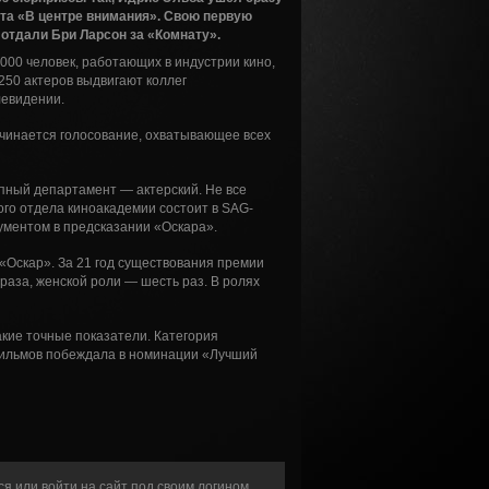
та «
В центре внимания
». Свою первую
отдали Бри Ларсон за «
Комнату
».
00 человек, работающих в индустрии кино,
50 актеров выдвигают коллег
левидении.
начинается голосование, охватывающее всех
упный департамент — актерский. Не все
го отдела киноакадемии состоит в SAG-
ментом в предсказании «Оскара».
«Оскар». За 21 год существования премии
раза, женской роли — шесть раз. В ролях
акие точные показатели. Категория
 фильмов побеждала в номинации «Лучший
ся
или войти на сайт под своим логином.