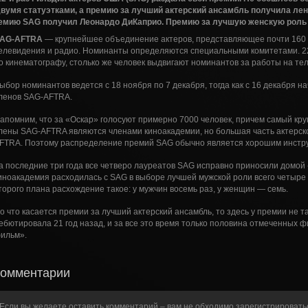
двумя статуэтками, а премию за лучший актерский ансамбль получила лен
емию SAG получил Леонардо ДиКаприо. Премию за лучшую женскую роль 
AG-AFTRA
— крупнейшее объединение актеров, представляющее почти 160 0
елевидения и радио. Номинанты определяются специальными комитетами. 22
о кинематографу, столько же человек выдвигают номинантов за работы на те
ыбор номинантов ведется с 18 ноября по 7 декабря, тогда как с 16 декабря 
ленов SAG-AFTRA.
апомним, что за «Оскар» голосуют примерно 7000 человек, причем самый кр
лены SAG-AFTRA являются членами киноакадемии, но большая часть актерско
FTRA. Поэтому распределение премий SAG обычно является хорошим инстру
а последние три года все четверо лауреатов SAG исправно приносили домой 
иноакадемия расходилась с SAG в выборе лучшей мужской роли всего четыре 
торого плана расхождение такое: у мужчин восемь раз, у женщин — семь.
о что касается премии за лучший актерский ансамбль, то здесь у премии не т
ебютировала 21 год назад, и за все это время только половина отмеченных
ильм».
Комментарии
Если вы желаете оставить комментарий – вам не обходимо
зарегистрировать