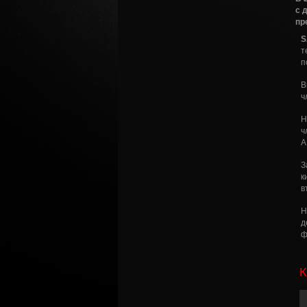
с 
пр
S
т
п
В
ч
Н
ч
A
З
к
в
Н
д
ф