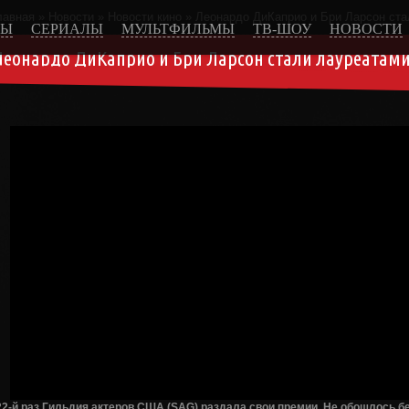
лавная
»
Новости
»
Новости кино
» Леонардо ДиКаприо и Бри Ларсон ст
МЫ
СЕРИАЛЫ
МУЛЬТФИЛЬМЫ
ТВ-ШОУ
НОВОСТИ
Леонардо ДиКаприо и Бри Ларсон стали лауреатами
22-й раз Гильдия актеров США (
SAG
) раздала свои премии. Не обошлось б