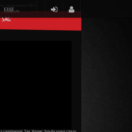
али лауреатами SAG
ЕЩЕ ...
 SAG
ез сюрпризов. Так, Идрис Эльба ушел сразу