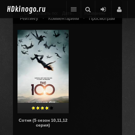
HD
kinogo.ru
Сортировать по:
Дате
·
Названию
·
Рейтингу
·
Комментариям
·
Просмотрам
Сотня (5 сезон 10,11,12
серия)