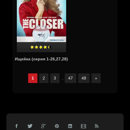
Ищейка (серия 1-26,27,28)
1
2
3
47
48
»
...