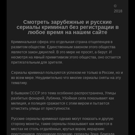
©
2018
Смотреть зарубежные и русские
сериалы криминал без регистрации в
любое время на нашем сайте
Криминальная сфера это отдельная страна отщепенцев в
развитом обществе. Единственным законом этого общества
является закон джунглей. В это мире не просят, а берут. И
несмотря на явный примитивизм этого общества, оно остается
притягательным для зрителя.
Сериалы криминал пользуются успехом не только в России, но и
во всем мире. Неудивительно что многие сериалы сняты на эту
тематику.
В бывшем СССР это тема особенно распространена, Улицы
разбитых фонарей, Лубянка, Убойная сила показывают как
милиция, и полиция сражается с этим миром и пытается
отчистить улицы от преступности.
Русские сериалы криминал однако могут показать и другую
сторону монеты, такие сериалы показывают как живется в
местах не столь отдалённых, крутых воров, иерархию
преступников, продажную полицию, сериалы Зона, Бригада,