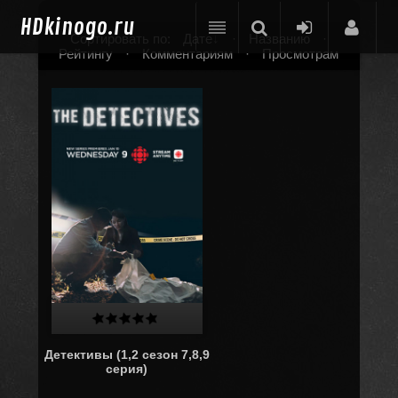
HD
kinogo.ru
Сортировать по:
Дате
·
Названию
·
Рейтингу
·
Комментариям
·
Просмотрам
Детективы (1,2 сезон 7,8,9
серия)