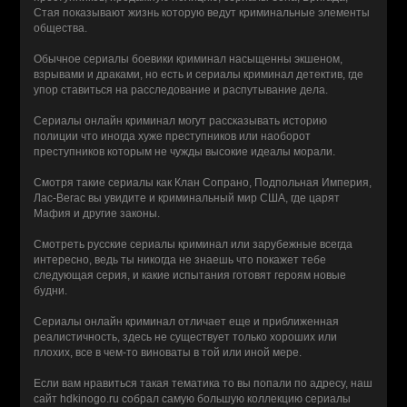
Стая показывают жизнь которую ведут криминальные элементы
общества.
Обычное сериалы боевики криминал насыщенны экшеном,
взрывами и драками, но есть и сериалы криминал детектив, где
упор ставиться на расследование и распутывание дела.
Сериалы онлайн криминал могут рассказывать историю
полиции что иногда хуже преступников или наоборот
преступников которым не чужды высокие идеалы морали.
Смотря такие сериалы как Клан Сопрано, Подпольная Империя,
Лас-Вегас вы увидите и криминальный мир США, где царят
Мафия и другие законы.
Смотреть русские сериалы криминал или зарубежные всегда
интересно, ведь ты никогда не знаешь что покажет тебе
следующая серия, и какие испытания готовят героям новые
будни.
Сериалы онлайн криминал отличает еще и приближенная
реалистичность, здесь не существует только хороших или
плохих, все в чем-то виноваты в той или иной мере.
Если вам нравиться такая тематика то вы попали по адресу, наш
сайт hdkinogo.ru собрал самую большую коллекцию сериалы