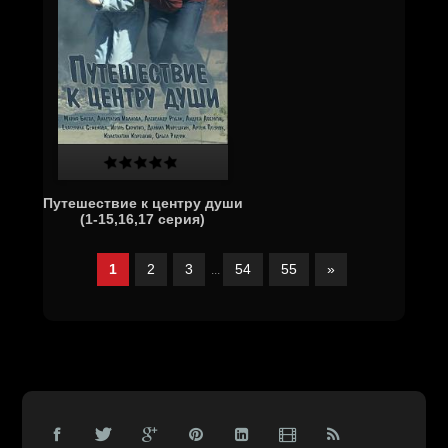
Путешествие к центру души
(1-15,16,17 серия)
1
2
3
54
55
»
...