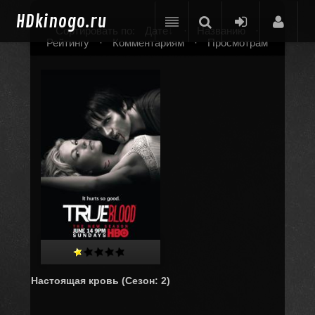
HD
kinogo.ru
Сортировать по:
Дате
·
Названию
·
Рейтингу
·
Комментариям
·
Просмотрам
Настоящая кровь (Cезон: 2)