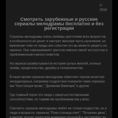
©
2018
Смотреть зарубежные и русские
сериалы мелодрамы бесплатно и без
регистрации
Сериалы мелодрамы очень любимы зрителями всех возрастов,
в особенности их ценят и смотрят женская часть населения, но
мужчинам тоже не чужды все события что вы можете увидеть на
экранах. Они завораживают зрителя именно своей честностью и
приближенным к жизни сюжетом.
На экранах развёртываются истории целых жизней, полных
любви, предательства, дружбы и соперничества.
В наше время сериалы мелодрамы обретают героев зачастую
неординарных, например подростков покорили такие сериалы
как "Настоящая кровь", "Дневники Вампира" и другие.
Где главный герои это люди с сверхъестественными
способностями, но такими же проблемами как у всех.
Смотреть сериалы мелодрамы любят не только подростки, но и
люди в возрасте, сериалы "Пока станица спит", "Татьянин день",
и многие другие захватили внимания зрителей и заставляют их