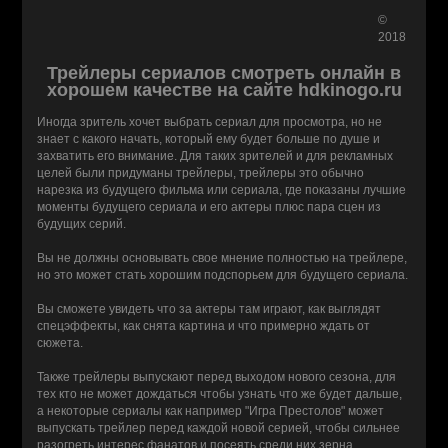
©
2018
Трейлеры сериалов смотреть онлайн в
хорошем качестве на сайте hdkinogo.ru
Иногда зритель хочет выбрать сериал для просмотра, но не
знает с какого начать, который ему будет больше по душе и
захватить его внимание. Для таких зрителей и для рекламных
целей были придуманы трейлеры, трейлеры это обычно
нарезка из будущего фильма или сериала, где показаны лучшие
моменты будущего сериала и его актеры плюс пара сцен из
будущих серий.
Вы не должны основывать свое мнение полностью на трейлере,
но это может стать хорошим подспорьем для будущего сериала.
Вы сможете увидеть что за актеры там играют, как выглядят
спецэффекты, как снята картина и что примерно ждать от
сюжета.
Также трейлеры выпускают перед выходом нового сезона, для
тех кто не может дождаться чтобы узнать что же будет дальше,
а некоторые сериалы как например "Игра Престолов" может
выпускать трейлер перед каждой новой серией, чтобы сильнее
разогреть интерес фанатов и посеять среди них зерна