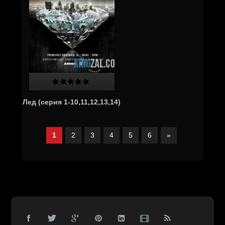
Лед (серия 1-10,11,12,13,14)
1
2
3
4
5
6
»