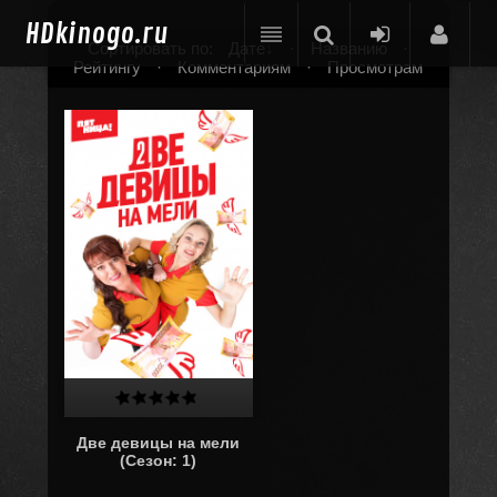
HD
kinogo.ru
Сортировать по:
Дате
·
Названию
·
Рейтингу
·
Комментариям
·
Просмотрам
Две девицы на мели
(Сезон: 1)