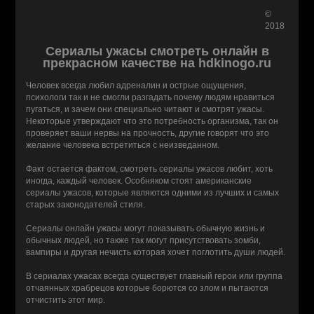
©
2018
Сериалы ужасы смотреть онлайн в
прекрасном качестве на hdkinogo.ru
Человек всегда любил адреналин и острые ощущения,
психологи так и не смогли разгадать почему людям нравиться
пугаться, и зачем они специально читают и смотрят ужасы.
Некоторые утверждают что это потребность организма, так он
проверяет ваши нервы на прочность, другие говорят что это
желание человека встретиться с неизведанном.
Факт остается фактом, смотреть сериалы ужасов любит, хоть
иногда, каждый человек. Особняком стоят американские
сериалы ужасов, которые являются одними из лучших и самых
старых законодателей стиля.
Сериалы онлайн ужасы могут показывать обычную жизнь и
обычных людей, но также так могут присутствовать зомби,
вампиры и другая нечисть которая хочет поглотить души людей.
В сериалах ужасах всегда существует главный герои или группа
отчаянных храбрецов которые борются со злом и пытаются
отчистить этот мир.