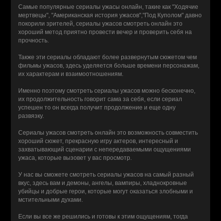
Самые популярные сериалы ужасы онлайн, такие как "Ходячие
мертвецы", "Американская история ужасов","Под Куполом" давно
покорили зрителей, сериалы ужасов смотреть онлайн это
хороший метод приятно провести вечер и проверить себя на
прочность.
Также эти сериалы обладают более развернутым сюжетом чем
фильмы ужасов, здесь уделяется больше времени персонажам,
их характерам и взаимоотношениям.
Именно поэтому смотреть сериалы ужасов можно бесконечно,
их продолжительность говорит сама за себя, если сериал
успешен то он всегда получит продолжение и еще одну
развязку.
Сериалы ужасов смотреть онлайн это возможность совместить
хороший сюжет, прекрасную игру актеров, интересный и
захватывающий сценарии с непередаваемыми ощущениями
ужаса, которые вызовет у вас просмотр.
У нас вы сможете смотреть сериалы ужасов на самый разный
вкус, здесь вам и демоны, ангелы, вампиры, хладнокровные
убийцы и добрые герои, которые могут оказаться злобными и
мстительными духами.
Если вы все же решились и готовы к этим ощущениям, тогда