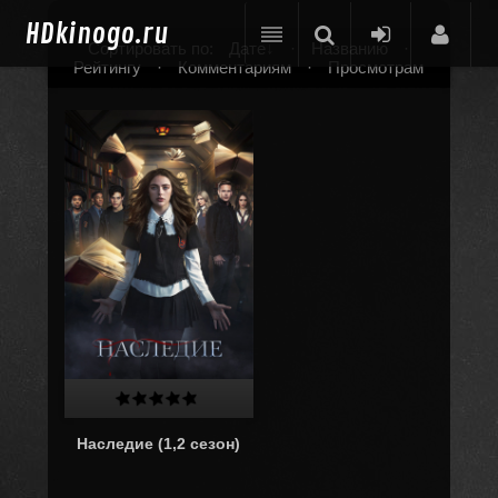
HD
kinogo.ru
Сортировать по:
Дате
·
Названию
·
Рейтингу
·
Комментариям
·
Просмотрам
Наследие (1,2 сезон)