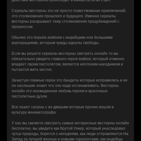
действие вестернов происходит в южных штатах США.
Сериалы вестерны это не просто повествование приключений,
это столкновения прошлого и будущего. Именно сериалы
вестерны раскрывают тему столкновения предубеждений с
прогрессом.
Обычно это борьба ковбоев с индейцами или большими
корпорациями, которым чужды идеалы свободы.
Если вы решите сериалы вестерны смотреть онлайн то вы
обязательно увидите главного героя ковбоя, который отменно
владеет своим пистолетом, является неплохим наездником и
пытается жить честно.
Зачастую главные герои это бандиты которые исправились и не
по наслышке знают что зло надо останавливать. Вестерны
онлайн это неожиданная любовь героев и красочные
пистолетные дуэли.
Все знают салуны с их дверьми которые прочно вошли в
культуру кинематографа.
У нас вы сможете смотреть самые интересные вестерны онлайн
бесплатно, вы увидите как Крутой Уокер, который унаследовал
чутье природы, борется с негодяями, как люди отправляются На
Запад за лучшей жизнью и новыми горизонтами, как индейцы