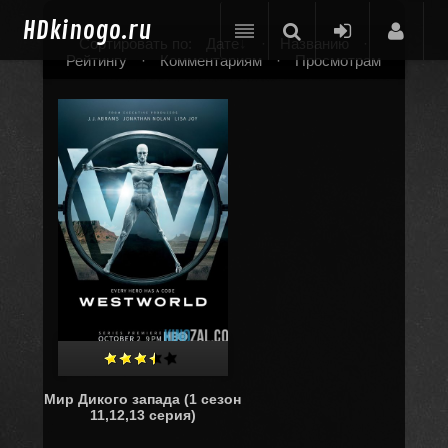
HD
kinogo.ru
Сортировать по:
Дате
·
Названию
·
Рейтингу
·
Комментариям
·
Просмотрам
Мир Дикого запада (1 сезон
11,12,13 серия)