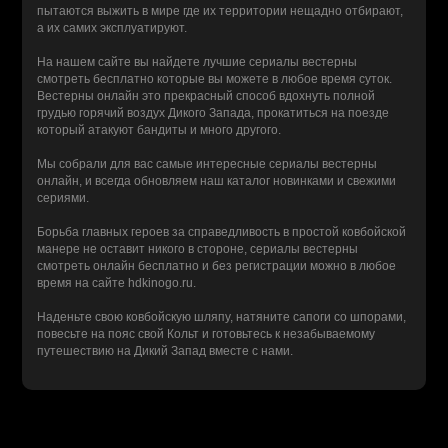
пытаются выжить в мире где их территории нещадно отбирают,
а их самих эксплуатируют.
На нашем сайте вы найдете лучшие сериалы вестерны
смотреть бесплатно которые вы можете в любое время суток.
Вестерны онлайн это прекрасный способ вдохнуть полной
грудью горячий воздух Дикого Запада, прокатиться на поезде
который атакуют бандиты и много другого.
Мы собрали для вас самые интересные сериалы вестерны
онлайн, и всегда обновляем наш каталог новинками и свежими
сериями.
Борьба главных героев за справедливость в простой ковбойской
манере не оставит никого в стороне, сериалы вестерны
смотреть онлайн бесплатно и без регистрации можно в любое
время на сайте hdkinogo.ru.
Наденьте свою ковбойскую шляпу, натяните сапоги со шпорами,
повесьте на пояс свой Кольт и готовьтесь к незабываемому
путешествию на Дикий Запад вместе с нами.