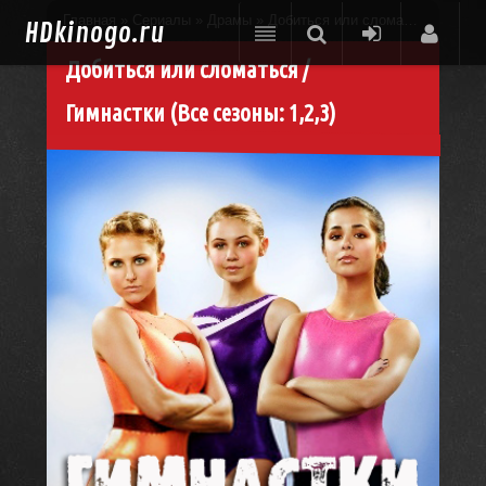
Главная
»
Сериалы
»
Драмы
» Добиться или сломаться / Гимнастки, 2009-2012 - смотреть онлайн
HD
kinogo.ru
Добиться или сломаться /
Гимнастки (Все сезоны: 1,2,3)