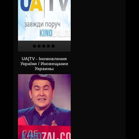
UA|TV - Іномовлення
України / Иновещание
Украины