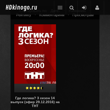
HD
kinogo.ru
Сортировать по:
Дате
·
Названию
·
Рейтингу
·
Комментариям
·
Просмотрам
Где логика? 3 сезон 14
выпуск (эфир 29.12.2016) на
ТНТ