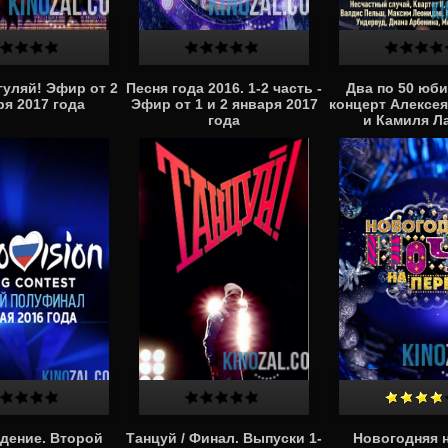
гуляй! Эфир от 2
Песня года 2016. 1-2 часть -
Два по 50 юб
ря 2017 года
Эфир от 1 и 2 января 2017
концерт Алексея
года
и Камиля Л
(02.01.20
дение. Второй
Танцуй / Финал. Выпуски 1-
Новогодняя н