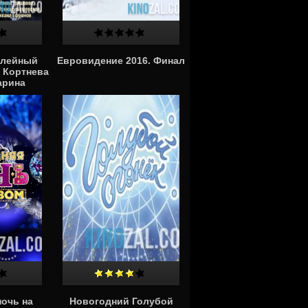
илейный
Евровидение 2016. Финал
 Кортнева
арина
17)
очь на
Новогодний Голубой