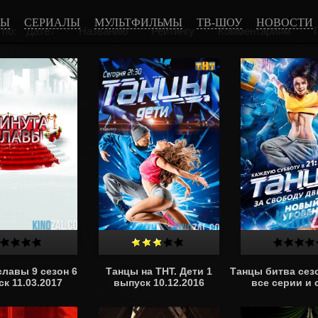
МЫ
СЕРИАЛЫ
МУЛЬТФИЛЬМЫ
ТВ-ШОУ
НОВОСТИ
 по:
Дате
·
Названию
·
Рейтингу
·
Комментариям
·
славы 9 сезон 6
Танцы на ТНТ. Дети 1
Танцы битва сезо
к 11.03.2017
выпуск 10.12.2016
все серии и 