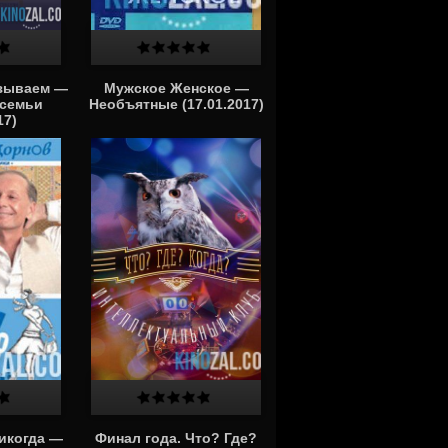
азываем —
Мужское Женское —
 семьи
Необъятные (17.01.2017)
17)
икогда —
Финал года. Что? Где?