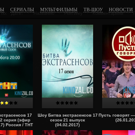
МЫ
СЕРИАЛЫ
МУЛЬТФИЛЬМЫ
ТВ-ШОУ
НОВОСТИ
 по:
Дате
·
Названию
·
Рейтингу
·
Комментариям
·
кстрасенсов 17
Шоу Битва экстрасенсов 17
Пусть говорят 
22 серия (эфир
сезон 21 выпуск
(26.01.20
17) Россия / ТНТ
(04.02.2017)