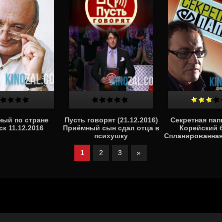
ый по стране
Пусть говорят (21.12.2016)
Секретная папк
к 11.12.2016
Приёмный сын сдал отца в
Корейский б
психушку
Спланированная
(Выпуск 21.1
1
2
3
»