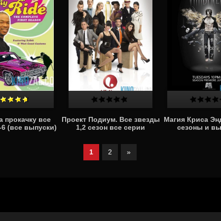
а прокачку все
Проект Подиум. Все звезды
Магия Криса Эн
-6 (все выпуски)
1,2 сезон все серии
сезоны и в
1
2
»