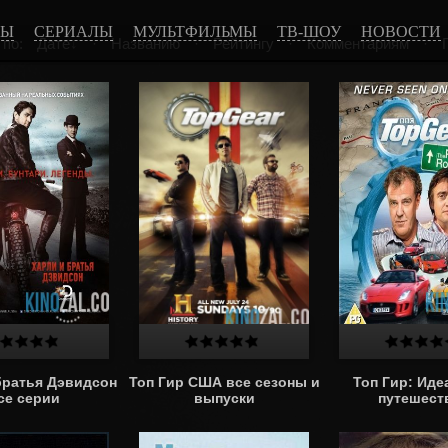
МЫ
СЕРИАЛЫ
МУЛЬТФИЛЬМЫ
ТВ-ШОУ
НОВОСТИ
 по:
Дате
·
Названию
·
Рейтингу
·
Комментариям
·
братья Дэвидсон
Топ Гир США все сезоны и
Топ Гир: Иде
се серии
выпуски
путешест