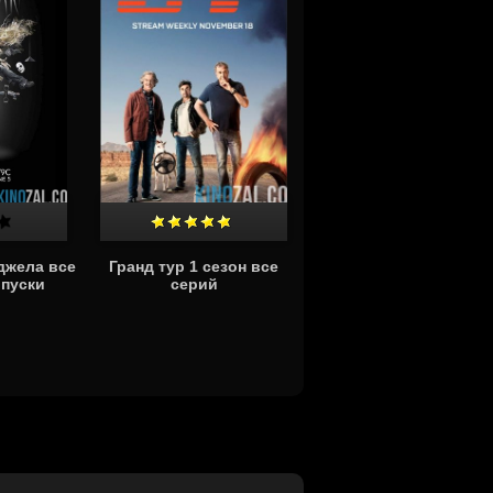
джела все
Гранд тур 1 сезон все
ыпуски
серий