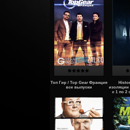
Топ Гир / Top Gear Франция
Histo
все выпуски
изоляции 
с 1 по 2