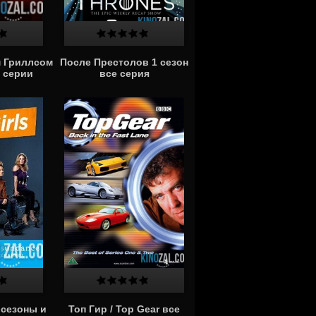
м Гриллсом
После Престолов 1 сезон
 серии
все серия
 сезоны и
Топ Гир / Top Gear все