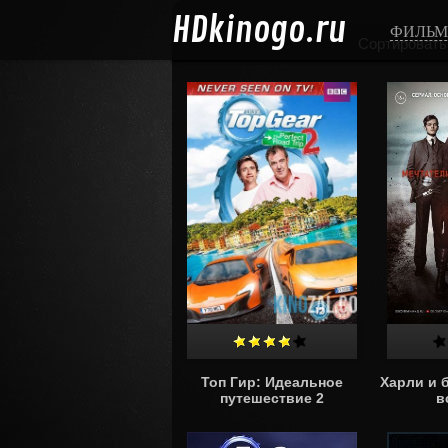
HD
kinogo.ru
ФИЛЬ
Сортировать
Топ Гир: Идеальное
Харли и 
путешествие 2
в