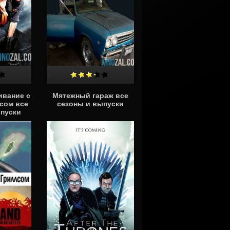
ивание с
Мятежный гараж все
сом все
сезоны и выпуски
ыпуски