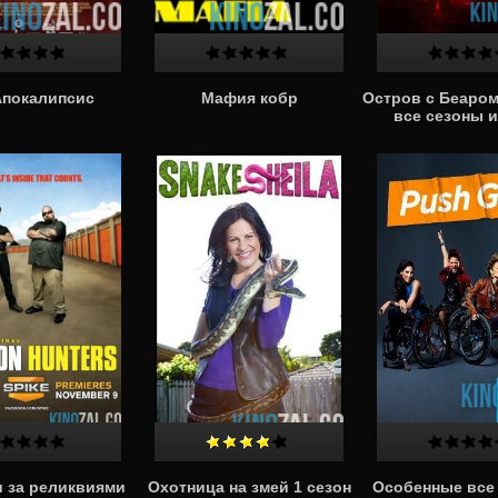
Апокалипсис
Мафия кобр
Остров с Беаро
все сезоны и
 за реликвиями
Охотница на змей 1 сезон
Особенные все