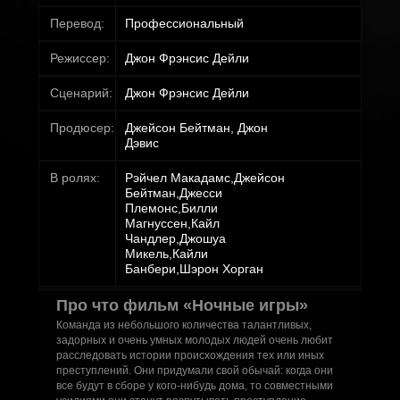
Перевод:
Профессиональный
Режиссер:
Джон Фрэнсис Дейли
Сценарий:
Джон Фрэнсис Дейли
Продюсер:
Джейсон Бейтман, Джон
Дэвис
В ролях:
Рэйчел Макадамс,Джейсон
Бейтман,Джесси
Племонс,Билли
Магнуссен,Кайл
Чандлер,Джошуа
Микель,Кайли
Банбери,Шэрон Хорган
Про что фильм «Ночные игры»
Команда из небольшого количества талантливых,
задорных и очень умных молодых людей очень любит
расследовать истории происхождения тех или иных
преступлений. Они придумали свой обычай: когда они
все будут в сборе у кого-нибудь дома, то совместными